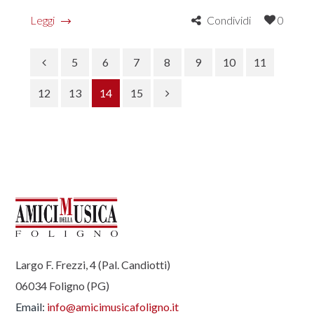
Leggi
Condividi
0
5
6
7
8
9
10
11
12
13
14
15
Largo F. Frezzi, 4 (Pal. Candiotti)
06034 Foligno (PG)
Email:
info@amicimusicafoligno.it