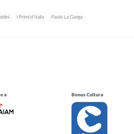
ddini
I Primi d’Italia
Paolo La Ganga
e a
Bonus Cultura