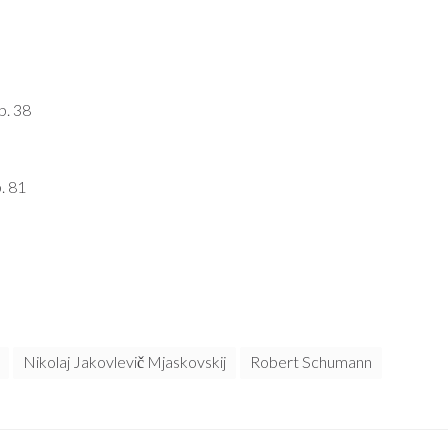
p. 38
p. 81
Nikolaj Jakovlevič Mjaskovskij
Robert Schumann