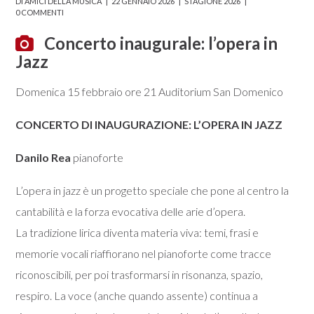
DI
AMICI DELLA MUSICA
22 GENNAIO 2026
STAGIONE 2026
0 COMMENTI
Concerto inaugurale: l’opera in
Jazz
Domenica 15 febbraio ore 21 Auditorium San Domenico
CONCERTO DI INAUGURAZIONE: L’OPERA IN JAZZ
Danilo Rea
pianoforte
L’opera in jazz è un progetto speciale che pone al centro la
cantabilità e la forza evocativa delle arie d’opera.
La tradizione lirica diventa materia viva: temi, frasi e
memorie vocali riaffiorano nel pianoforte come tracce
riconoscibili, per poi trasformarsi in risonanza, spazio,
respiro. La voce (anche quando assente) continua a