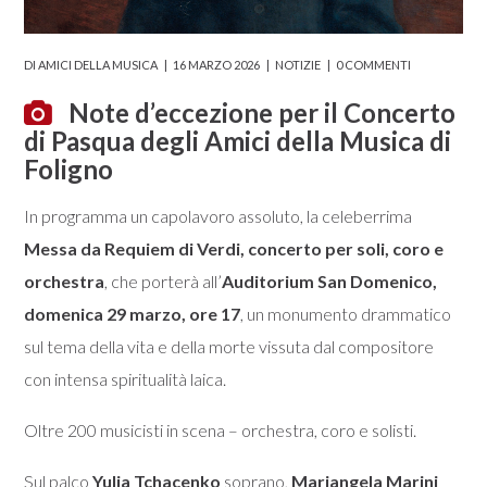
DI
AMICI DELLA MUSICA
16 MARZO 2026
NOTIZIE
0 COMMENTI
Note d’eccezione per il Concerto
di Pasqua degli Amici della Musica di
Foligno
In programma un capolavoro assoluto, la celeberrima
Messa da Requiem di Verdi, concerto per soli, coro e
orchestra
, che porterà all’
Auditorium San Domenico,
domenica 29 marzo, ore 17
, un monumento drammatico
sul tema della vita e della morte vissuta dal compositore
con intensa spiritualità laica.
Oltre 200 musicisti in scena – orchestra, coro e solisti.
Sul palco
Yulia Tchacenko
soprano,
Mariangela Marini