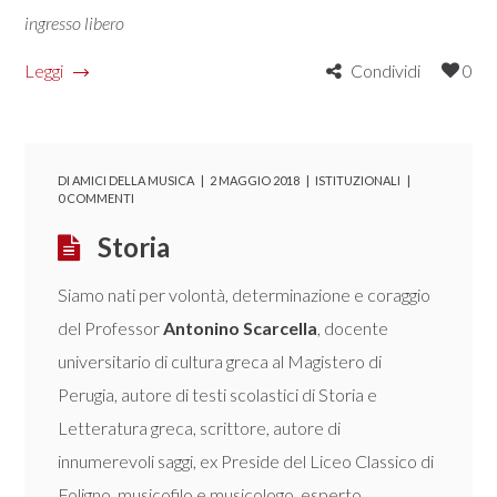
ingresso libero
Leggi
Condividi
0
DI
AMICI DELLA MUSICA
2 MAGGIO 2018
ISTITUZIONALI
0 COMMENTI
Storia
Siamo nati per volontà, determinazione e coraggio
del Professor
Antonino Scarcella
, docente
universitario di cultura greca al Magistero di
Perugia, autore di testi scolastici di Storia e
Letteratura greca, scrittore, autore di
innumerevoli saggi, ex Preside del Liceo Classico di
Foligno, musicofilo e musicologo, esperto