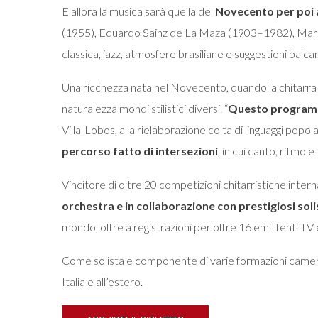
E allora la musica sarà quella del
Novecento per poi 
(1955), Eduardo Sainz de La Maza (1903–1982), Marek
classica, jazz, atmosfere brasiliane e suggestioni balca
Una ricchezza nata nel Novecento, quando la chitarra
naturalezza mondi stilistici diversi. “
Questo programma
Villa-Lobos, alla rielaborazione colta di linguaggi popola
percorso fatto di intersezioni
, in cui canto, ritmo
Vincitore di oltre 20 competizioni chitarristiche inter
orchestra e in collaborazione con prestigiosi soli
mondo, oltre a registrazioni per oltre 16 emittenti TV 
Come solista e componente di varie formazioni camer
Italia e all’estero.