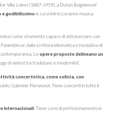
eitor Villa Lobos (1887-1959), a Dušan Bogdanović
o e godibilissimo
in cui si intrecceranno musica
rmandosi come strumento capace di attraversare con
alamidessi: dalla scrittura idiomatica e fondativa di
iana contemporanea. Le
opere proposte delineano un
go di sintesi tra tradizione e modernità”.
attività concertistica, come solista, con
dski, Gabriele Pieranunzi. Tiene concerti in tutto il
te internazionali
. Tiene corsi di perfezionamento in