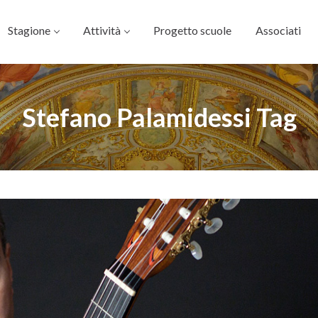
Stagione
Attività
Progetto scuole
Associati
Stefano Palamidessi Tag