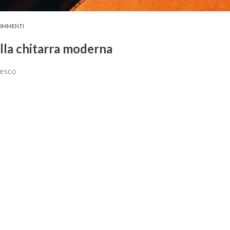
OMMENTI
lla chitarra moderna
cesco