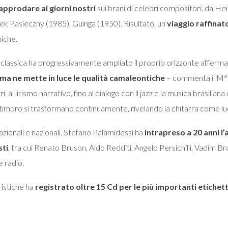
approdare ai giorni nostri
sui brani di celebri compositori, da H
 Pasieczny (1985), Guinga (1950). Risultato, un
viaggio raffinat
niche.
 classica ha progressivamente ampliato il proprio orizzonte affe
 ne mette in luce le qualità camaleontiche
– commenta il M° P
ri, al lirismo narrativo, fino al dialogo con il jazz e la musica brasil
 e timbro si trasformano continuamente, rivelando la chitarra come luo
nazionali e nazionali, Stefano Palamidessi ha
intrapreso a 20 anni l’
sti
, tra cui Renato Bruson, Aldo Redditi, Angelo Persichilli, Vadim Bro
e radio.
istiche ha
registrato oltre 15 Cd per le più importanti etichet