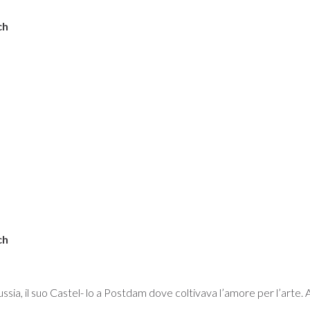
ch
ch
russia, il suo Castel- lo a Postdam dove coltivava l’amore per l’arte. A