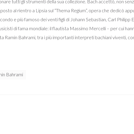
are tutti gli strumenti della sua collezione. Bach accettò, non sen
to al rientro a Lipsia sul “Thema Regium”, opera che dedicò appunt
econdo e più famoso dei venti figli di Johann Sebastian, Carl Phili
sicisti di fama mondiale: il flautista Massimo Mercelli – per cui h
ta Ramin Bahrami, tra i più importanti interpreti bachiani viventi, c
in Bahrami