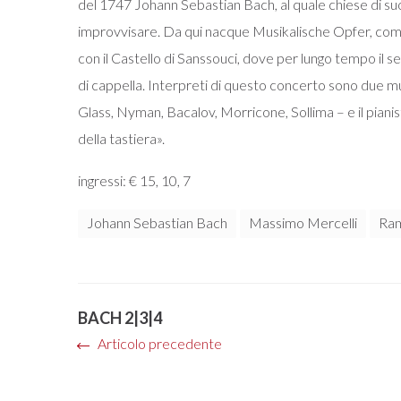
del 1747 Johann Sebastian Bach, al quale chiese di suon
improvvisare. Da qui nacque Musikalische Opfer, compos
con il Castello di Sanssouci, dove per lungo tempo il s
di cappella. Interpreti di questo concerto sono due mu
Glass, Nyman, Bacalov, Morricone, Sollima – e il pianis
della tastiera».
ingressi: € 15, 10, 7
Johann Sebastian Bach
Massimo Mercelli
Ram
BACH 2|3|4
Articolo precedente