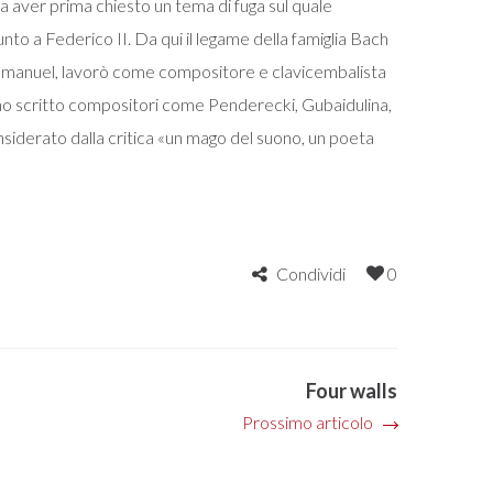
za aver prima chiesto un tema di fuga sul quale
o a Federico II. Da qui il legame della famiglia Bach
pp Emanuel, lavorò come compositore e clavicembalista
anno scritto compositori come Penderecki, Gubaidulina,
onsiderato dalla critica «un mago del suono, un poeta
Condividi
0
Four walls
Prossimo articolo