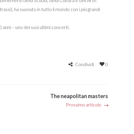
benemeriti della Scuola, della Cultura e dell’Arte.
assi), ha suonato in tutto il mondo con i più grandi
 anni – uno dei suoi ultimi concerti.
Condividi
0
The neapolitan masters
Prossimo articolo