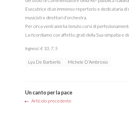
del titolo di Commendatore della Re- pubblica Italiana 
Esecutrice di un immenso repertorio e dedicataria di musi
musicisti e direttori d’orchestra.
Per circa venti anni ha tenuto corsi di perfezionamento n
La ricordiamo con affetto, grati della Sua simpatia e de
Ingressi: € 10, 7, 5
Lya De Barberiis
Michele D’Ambrosio
Un canto per la pace
Articolo precedente