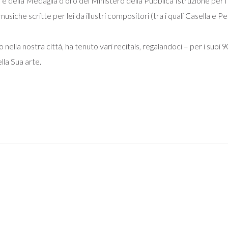
e della Medaglia d’oro del Ministero della Pubblica Istruzione per i 
che scritte per lei da illustri compositori (tra i quali Casella e Petr
ella nostra città, ha tenuto vari recitals, regalandoci – per i suoi 90
lla Sua arte.